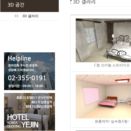
01
3D 갤러리
C형 오리털 스트라이프
원룸제작<실속형A형>