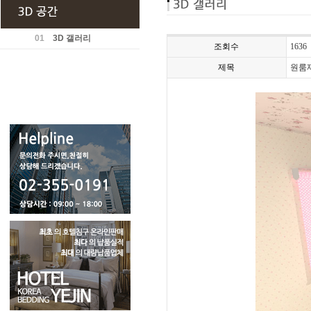
01
3D 갤러리
조회수
1636
제목
원룸